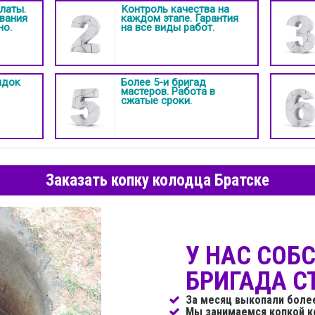
латы.
Контроль качества на
вания
каждом этапе. Гарантия
но.
на все виды работ.
идок
Более 5-и бригад
мастеров. Работа в
сжатые сроки.
Заказать копку колодца Братске
У НАС СОБ
БРИГАДА С
За месяц выкопали более
Мы занимаемся копкой к