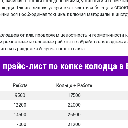
 начиная от копки колодезной ямы, установки и герметиз
одца. Так что данная услуга включает в себя еще и
строи
личии вся необходимая техника, включая материалы и инс
колодцев от ила
, проверяем целостность и герметичности 
м ремонтные и сезонные работы по обработке колодцев а
ться в разделе «Услуги» нашего сайта.
прайс-лист по копке колодца в 
Работа
Кольцо + Работа
9500
17500
12200
22000
14500
26500
17000
31200