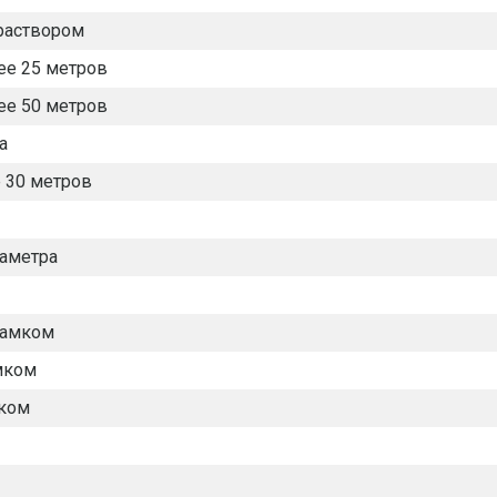
раствором
ее 25 метров
ее 50 метров
а
е 30 метров
иаметра
замком
мком
ком