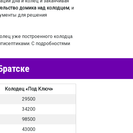
ации дна и колец и заканчивая
тельство домика над колодцем
, и
трументы для решения
колец уже построенного колодца.
нтисептиками. С подробностями
Братске
Колодец «Под Ключ»
29500
34200
98500
43000