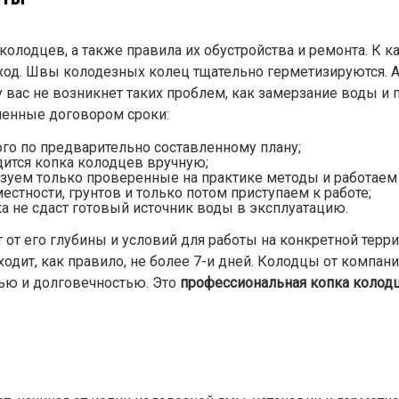
колодцев, а также правила их обустройства и ремонта. К 
д. Швы колодезных колец тщательно герметизируются. А
 вас не возникнет таких проблем, как замерзание воды и 
вленные договором сроки:
го по предварительно составленному плану;
дится копка колодцев вручную;
зуем только проверенные на практике методы и работаем 
естности, грунтов и только потом приступаем к работе;
ка не сдаст готовый источник воды в эксплуатацию.
 от его глубины и условий для работы на конкретной терр
ходит, как правило, не более 7-и дней. Колодцы от компа
ью и долговечностью. Это
профессиональная копка колод