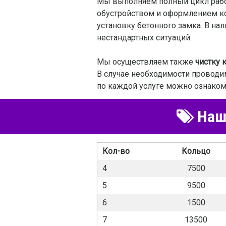
Мы выполняем полный цикл работ,
обустройством и оформлением кол
установку бетонного замка. В на
нестандартных ситуаций.
Мы осуществляем также
чистку 
В случае необходимости проводи
по каждой услуге можно ознакоми
Наш 
Кол-во
Кольцо
4
7500
5
9500
6
1500
7
13500