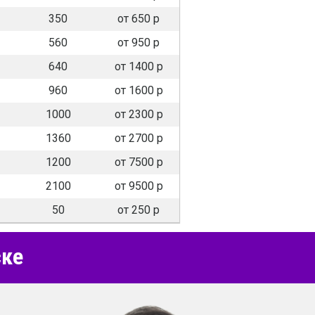
350
от 650 р
560
от 950 р
640
от 1400 р
960
от 1600 р
1000
от 2300 р
1360
от 2700 р
1200
от 7500 р
2100
от 9500 р
50
от 250 р
ске