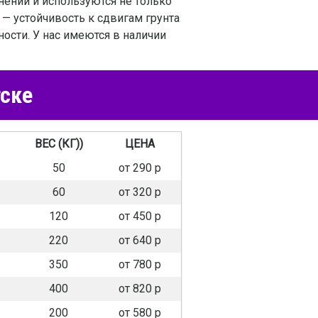
нении и используются не только
 — устойчивость к сдвигам грунта
ости. У нас имеются в наличии
тске
ВЕС (КГ))
ЦЕНА
50
от 290 р
60
от 320 р
120
от 450 р
220
от 640 р
350
от 780 р
400
от 820 р
200
от 580 р