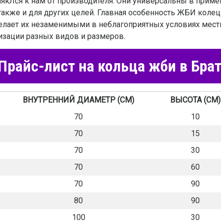
ляются к нам от производителя. Они универсальны в приме
 также и для других целей. Главная особенность ЖБИ колец
елает их незаменимыми в неблагоприятных условиях местн
изации разных видов и размеров.
Прайс-лист на кольца жби в Бра
ВНУТРЕННИЙ ДИАМЕТР (СМ)
ВЫСОТА (СМ)
70
10
70
15
70
30
70
60
70
90
80
90
100
30