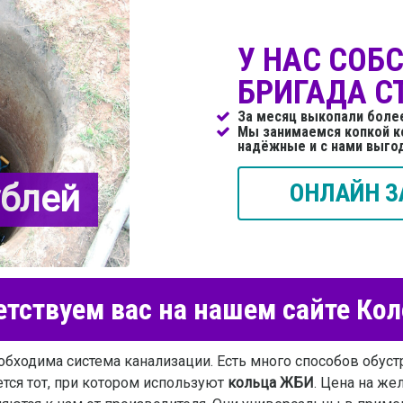
У НАС СОБ
БРИГАДА С
За месяц выкопали более
Мы занимаемся копкой к
надёжные и с нами выго
ублей
ОНЛАЙН З
тствуем вас на нашем сайте Ко
обходима система канализации. Есть много способов обуст
ся тот, при котором используют
кольца ЖБИ
. Цена на же