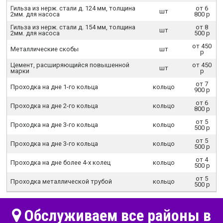
Гильза из нерж. стали д. 124 мм, толщина
от 6
шт
2мм. для насоса
800 р
Гильза из нерж. стали д. 154 мм, толщина
от 8
шт
2мм. для насоса
500 р
от 450
Металлические скобы
шт
р
Цемент, расширяющийся повышенной
от 450
шт
марки
р
от 7
Проходка на дне 1-го кольца
кольцо
900 р
от 6
Проходка на дне 2-го кольца
кольцо
800 р
от 5
Проходка на дне 3-го кольца
кольцо
500 р
от 5
Проходка на дне 3-го кольца
кольцо
500 р
от 4
Проходка на дне более 4-х колец
кольцо
500 р
от 5
Проходка металлической трубой
кольцо
500 р
Обслуживаем все районы в